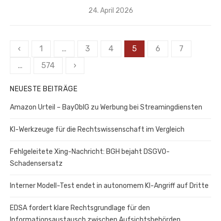
Veröffentlicht
24. April 2026
am
Seitennummerierung
‹
1
…
3
4
5
6
7
der
…
574
›
Beiträge
NEUESTE BEITRÄGE
Amazon Urteil – BayOblG zu Werbung bei Streamingdiensten
KI-Werkzeuge für die Rechtswissenschaft im Vergleich
Fehlgeleitete Xing-Nachricht: BGH bejaht DSGVO-
Schadensersatz
Interner Modell-Test endet in autonomem KI-Angriff auf Dritte
EDSA fordert klare Rechtsgrundlage für den
Informationsaustausch zwischen Aufsichtsbehörden