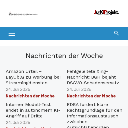
Zum
Inhalt
springen
Nachrichten der Woche
Amazon Urteil –
Fehlgeleitete Xing-
BayOblG zu Werbung bei
Nachricht: BGH bejaht
Streamingdiensten
DSGVO-Schadensersatz
Veröffentlicht
Veröffentlicht
24. Juli 2026
24. Juli 2026
am
am
Nachrichten der Woche
Nachrichten der Woche
Interner Modell-Test
EDSA fordert klare
endet in autonomem KI-
Rechtsgrundlage für den
Angriff auf Dritte
Informationsaustausch
zwischen
Veröffentlicht
24. Juli 2026
Aufsichtsbehörden
am