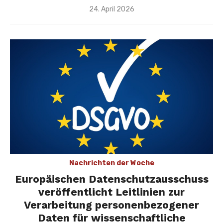
Veröffentlicht
24. April 2026
am
Nachrichten der Woche
Europäischen Datenschutzausschuss
veröffentlicht Leitlinien zur
Verarbeitung personenbezogener
Daten für wissenschaftliche