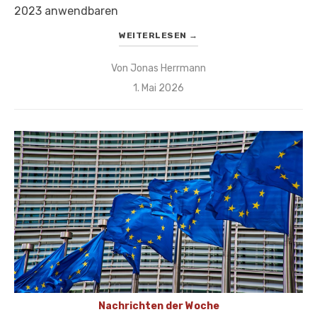
2023 anwendbaren
WEITERLESEN
→
Von
Jonas Herrmann
Veröffentlicht
1. Mai 2026
am
Nachrichten der Woche