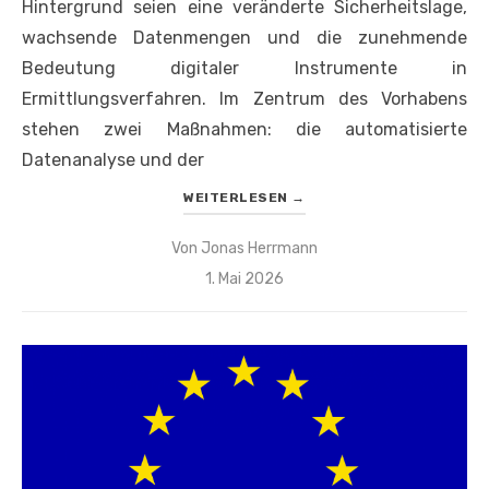
Hintergrund seien eine veränderte Sicherheitslage,
wachsende Datenmengen und die zunehmende
Bedeutung digitaler Instrumente in
Ermittlungsverfahren. Im Zentrum des Vorhabens
stehen zwei Maßnahmen: die automatisierte
Datenanalyse und der
WEITERLESEN
→
Von
Jonas Herrmann
Veröffentlicht
1. Mai 2026
am