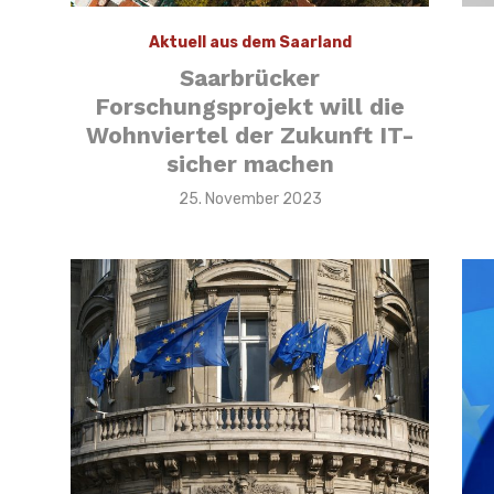
Aktuell aus dem Saarland
Saarbrücker
Forschungsprojekt will die
Wohnviertel der Zukunft IT-
sicher machen
Veröffentlicht
25. November 2023
am