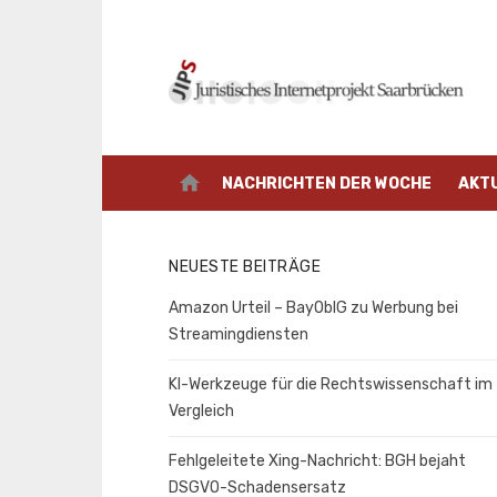
Zum
Inhalt
springen
home
NACHRICHTEN DER WOCHE
AKT
NEUESTE BEITRÄGE
Amazon Urteil – BayOblG zu Werbung bei
Streamingdiensten
KI-Werkzeuge für die Rechtswissenschaft im
Vergleich
Fehlgeleitete Xing-Nachricht: BGH bejaht
DSGVO-Schadensersatz