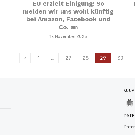
EU erzielt Einigung: So
melden wir uns wohl künftig
bei Amazon, Facebook und
Co. an
Veröffentlicht
17. November 2023
am
Seitennummerierung
‹
1
…
27
28
29
30
der
Beiträge
KOOP
DATE
Daten