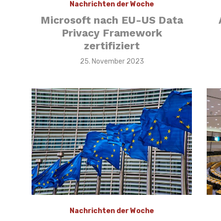
Nachrichten der Woche
Microsoft nach EU-US Data
Privacy Framework
zertifiziert
Veröffentlicht
25. November 2023
am
Nachrichten der Woche