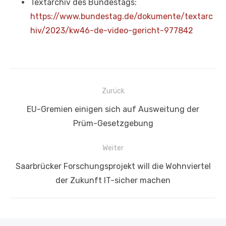
Textarchiv des Bundestags:
https://www.bundestag.de/dokumente/textarc
hiv/2023/kw46-de-video-gericht-977842
Beitragsnavigation
Zurück
Vorheriger
EU-Gremien einigen sich auf Ausweitung der
Beitrag:
Prüm-Gesetzgebung
Weiter
Nächster
Saarbrücker Forschungsprojekt will die Wohnviertel
Beitrag:
der Zukunft IT-sicher machen