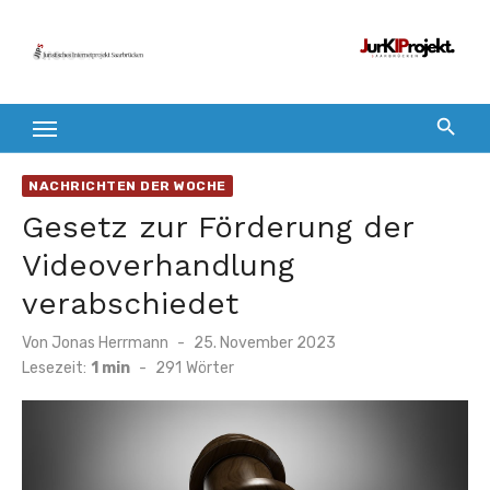
Zum
Inhalt
springen
NACHRICHTEN DER WOCHE
Gesetz zur Förderung der
Videoverhandlung
verabschiedet
Veröffentlicht
Von
Jonas Herrmann
25. November 2023
am
Lesezeit:
1 min
-
291
Wörter