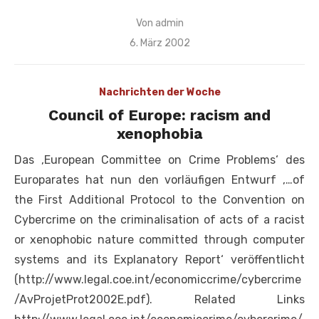
Von
admin
Veröffentlicht
6. März 2002
am
Nachrichten der Woche
Council of Europe: racism and
xenophobia
Das ‚European Committee on Crime Problems‘ des
Europarates hat nun den vorläufigen Entwurf ‚…of
the First Additional Protocol to the Convention on
Cybercrime on the criminalisation of acts of a racist
or xenophobic nature committed through computer
systems and its Explanatory Report‘ veröffentlicht
(http://www.legal.coe.int/economiccrime/cybercrime
/AvProjetProt2002E.pdf). Related Links