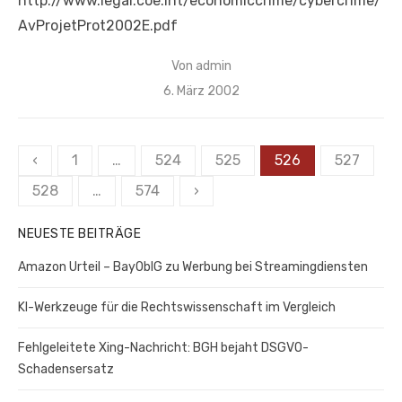
http://www.legal.coe.int/economiccrime/cybercrime/
AvProjetProt2002E.pdf
Von
admin
Veröffentlicht
6. März 2002
am
Seitennummerierung
‹
1
…
524
525
526
527
der
528
…
574
›
Beiträge
NEUESTE BEITRÄGE
Amazon Urteil – BayOblG zu Werbung bei Streamingdiensten
KI-Werkzeuge für die Rechtswissenschaft im Vergleich
Fehlgeleitete Xing-Nachricht: BGH bejaht DSGVO-
Schadensersatz