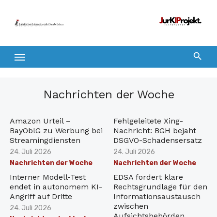
Zum
Inhalt
springen
Nachrichten der Woche
Amazon Urteil –
Fehlgeleitete Xing-
BayOblG zu Werbung bei
Nachricht: BGH bejaht
Streamingdiensten
DSGVO-Schadensersatz
Veröffentlicht
Veröffentlicht
24. Juli 2026
24. Juli 2026
am
am
Nachrichten der Woche
Nachrichten der Woche
Interner Modell-Test
EDSA fordert klare
endet in autonomem KI-
Rechtsgrundlage für den
Angriff auf Dritte
Informationsaustausch
zwischen
Veröffentlicht
24. Juli 2026
Aufsichtsbehörden
am