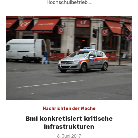
Hochschulbetrieb …
Nachrichten der Woche
BmI konkretisiert kritische
Infrastrukturen
Veröffentlicht
6. Juni 2017