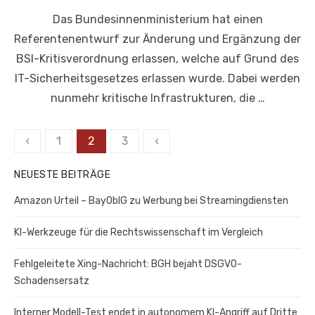
am
Das Bundesinnenministerium hat einen
Referentenentwurf zur Änderung und Ergänzung der
BSI-Kritisverordnung erlassen, welche auf Grund des
IT-Sicherheitsgesetzes erlassen wurde. Dabei werden
nunmehr kritische Infrastrukturen, die …
Seitennummerierung
‹
1
2
3
‹
der
NEUESTE BEITRÄGE
Beiträge
Amazon Urteil – BayOblG zu Werbung bei Streamingdiensten
KI-Werkzeuge für die Rechtswissenschaft im Vergleich
Fehlgeleitete Xing-Nachricht: BGH bejaht DSGVO-
Schadensersatz
Interner Modell-Test endet in autonomem KI-Angriff auf Dritte