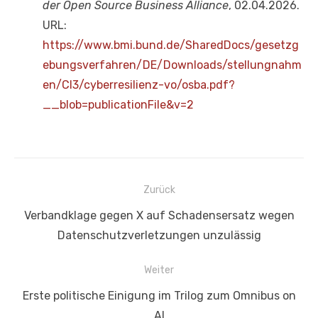
der Open Source Business Alliance
, 02.04.2026.
URL:
https://www.bmi.bund.de/SharedDocs/gesetzg
ebungsverfahren/DE/Downloads/stellungnahm
en/CI3/cyberresilienz-vo/osba.pdf?
__blob=publicationFile&v=2
Beitragsnavigation
Zurück
Vorheriger
Verbandklage gegen X auf Schadensersatz wegen
Beitrag:
Datenschutzverletzungen unzulässig
Weiter
Nächster
Erste politische Einigung im Trilog zum Omnibus on
Beitrag:
AI