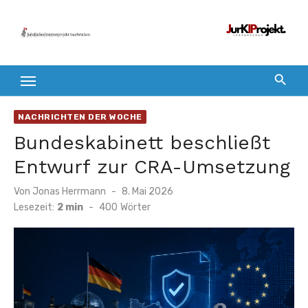
Zum
Inhalt
springen
NACHRICHTEN DER WOCHE
Bundeskabinett beschließt
Entwurf zur CRA-Umsetzung
Veröffentlicht
Von
Jonas Herrmann
8. Mai 2026
am
Lesezeit:
2 min
-
400
Wörter