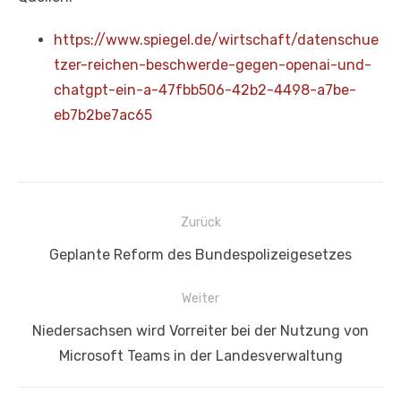
https://www.spiegel.de/wirtschaft/datenschue
tzer-reichen-beschwerde-gegen-openai-und-
chatgpt-ein-a-47fbb506-42b2-4498-a7be-
eb7b2be7ac65
Beitragsnavigation
Zurück
Vorheriger
Geplante Reform des Bundespolizeigesetzes
Beitrag:
Weiter
Nächster
Niedersachsen wird Vorreiter bei der Nutzung von
Beitrag:
Microsoft Teams in der Landesverwaltung