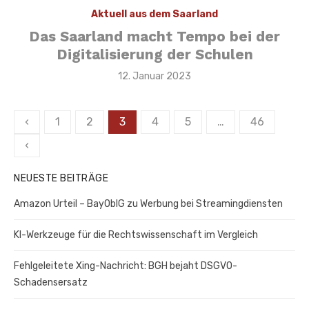
Aktuell aus dem Saarland
Das Saarland macht Tempo bei der
Digitalisierung der Schulen
Veröffentlicht
12. Januar 2023
am
Seitennummerierung
‹
1
2
3
4
5
…
46
der
‹
Beiträge
NEUESTE BEITRÄGE
Amazon Urteil – BayOblG zu Werbung bei Streamingdiensten
KI-Werkzeuge für die Rechtswissenschaft im Vergleich
Fehlgeleitete Xing-Nachricht: BGH bejaht DSGVO-
Schadensersatz