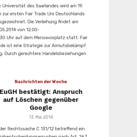
e Universität des Saarlandes wird am 19.
i zur ersten Fair Trade Uni Deutschlands
sgezeichnet. Die Verleihung findet am
.05.2014 von 12.00-
.30 Uhr auf dem Mensavorplatz statt. Fair
ade ist eine Strategie zur Armutsbekämpf
g. Durch gerechtere Handelsbeziehungen
Nachrichten der Woche
EuGH bestätigt: Anspruch
auf Löschen gegenüber
Google
Veröffentlicht
13. Mai 2014
am
 der Rechtssache C 131/12 betreffend ein
rabentscheidungsersuchen nach Art. 267