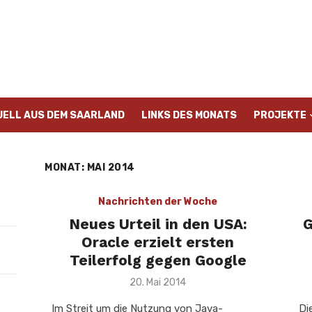
UELL AUS DEM SAARLAND
LINKS DES MONATS
PROJEKTE
MONAT:
MAI 2014
Nachrichten der Woche
Neues Urteil in den USA:
G
Oracle erzielt ersten
Teilerfolg gegen Google
Veröffentlicht
20. Mai 2014
am
Im Streit um die Nutzung von Java-
Di