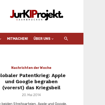
MITMACHEN!
ÜBER UNS
Nachrichten der Woche
lobaler Patentkrieg: Apple
und Google begraben
(vorerst) das Kriegsbeil
Veröffentlicht
20. Mai 2014
am
e beiden Streitparteien, Apple und Google,