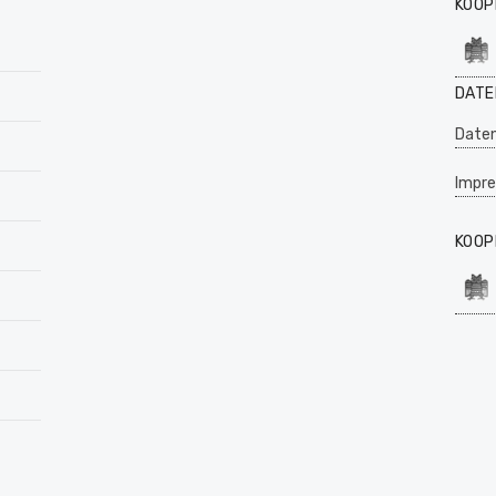
KOOP
DATE
Daten
Impr
KOOP