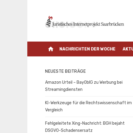
Zum
Inhalt
springen
home
NACHRICHTEN DER WOCHE
AKT
NEUESTE BEITRÄGE
Amazon Urteil – BayOblG zu Werbung bei
Streamingdiensten
KI-Werkzeuge für die Rechtswissenschaft im
Vergleich
Fehlgeleitete Xing-Nachricht: BGH bejaht
DSGVO-Schadensersatz