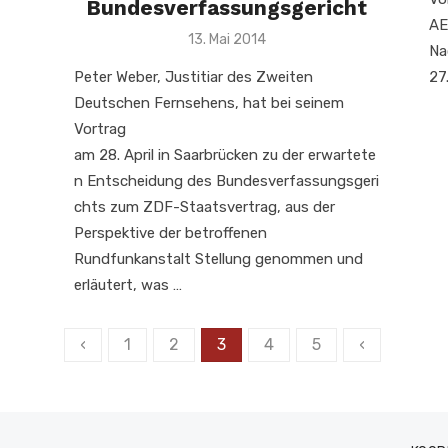
Bundesverfassungsgericht
AE
Veröffentlicht
13. Mai 2014
Na
am
Peter Weber, Justitiar des Zweiten
27
Deutschen Fernsehens, hat bei seinem
Vortrag
am 28. April in Saarbrücken zu der erwartete
n Entscheidung des Bundesverfassungsgeri
chts zum ZDF-Staatsvertrag, aus der
Perspektive der betroffenen
Rundfunkanstalt Stellung genommen und
erläutert, was …
Seitennummerierung
‹
1
2
3
4
5
‹
der
Beiträge