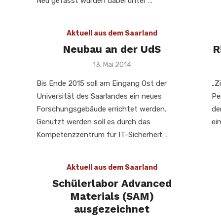
Neu gefasst wurden dabei unter …
Aktuell aus dem Saarland
Neubau an der UdS
R
Veröffentlicht
13. Mai 2014
am
Bis Ende 2015 soll am Eingang Ost der
„Z
Universität des Saarlandes ein neues
Pe
Forschungsgebäude errichtet werden.
de
Genutzt werden soll es durch das
ei
Kompetenzzentrum für IT-Sicherheit …
Aktuell aus dem Saarland
Schülerlabor Advanced
Materials (SAM)
ausgezeichnet