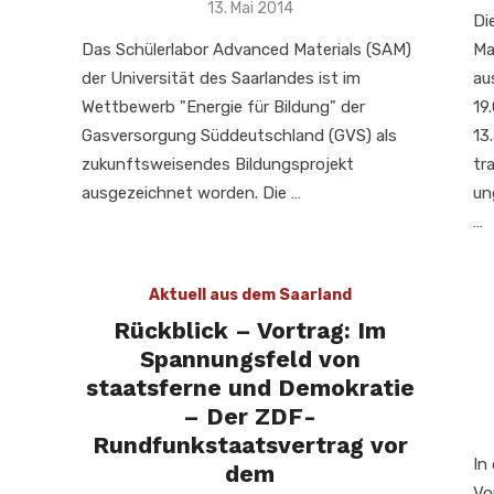
Veröffentlicht
13. Mai 2014
Di
am
Das Schülerlabor Advanced Materials (SAM)
Ma
der Universität des Saarlandes ist im
au
Wettbewerb "Energie für Bildung" der
19
Gasversorgung Süddeutschland (GVS) als
13
zukunftsweisendes Bildungsprojekt
tr
ausgezeichnet worden. Die …
un
…
Aktuell aus dem Saarland
Rückblick – Vortrag: Im
Spannungsfeld von
staatsferne und Demokratie
– Der ZDF-
Rundfunkstaatsvertrag vor
In
dem
Vo