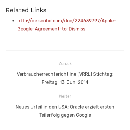
Related Links
http://de.scribd.com/doc/224639797/Apple-
Google-Agreement-to-Dismiss
Beitragsnavigation
Zurück
Vorheriger
Verbraucherrechterichtline (VRRL) Stichtag:
Beitrag:
Freitag, 13. Juni 2014
Weiter
Nächster
Neues Urteil in den USA: Oracle erzielt ersten
Beitrag:
Teilerfolg gegen Google