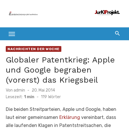
Zum
Inhalt
springen
NACHRICHTEN DER WOCHE
Globaler Patentkrieg: Apple
und Google begraben
(vorerst) das Kriegsbeil
Veröffentlicht
Von
admin
20. Mai 2014
am
Lesezeit:
1 min
-
119
Wörter
Die beiden Streitparteien, Apple und Google, haben
laut einer gemeinsamen
Erklärung
vereinbart, dass
alle laufenden Klagen in Patentstreitsachen, die