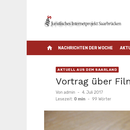
Zum
Inhalt
springen
home
NACHRICHTEN DER WOCHE
AKT
AKTUELL AUS DEM SAARLAND
Vortrag über Fi
Veröffentlicht
Von
admin
4. Juli 2017
am
Lesezeit:
0 min
-
99
Wörter