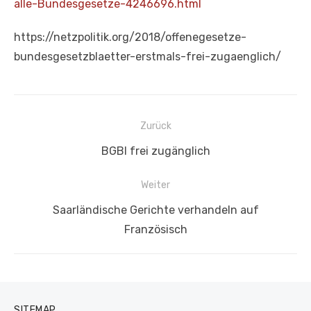
alle-Bundesgesetze-4246696.html
https://netzpolitik.org/2018/offenegesetze-
bundesgesetzblaetter-erstmals-frei-zugaenglich/
Beitragsnavigation
Zurück
Vorheriger
BGBl frei zugänglich
Beitrag:
Weiter
Nächster
Saarländische Gerichte verhandeln auf
Beitrag:
Französisch
SITEMAP