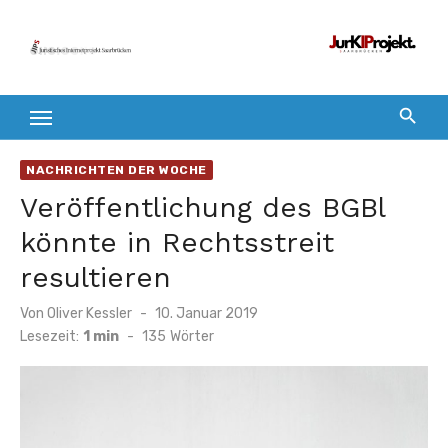
Zum
Inhalt
springen
NACHRICHTEN DER WOCHE
Veröffentlichung des BGBl
könnte in Rechtsstreit
resultieren
Veröffentlicht
Von
Oliver Kessler
10. Januar 2019
am
Lesezeit:
1 min
-
135
Wörter