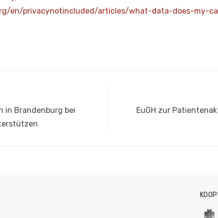
.org/en/privacynotincluded/articles/what-data-does-my-
Nächster
ch in Brandenburg bei
EuGH zur Patientenakte
Beitrag:
terstützen
KOOP