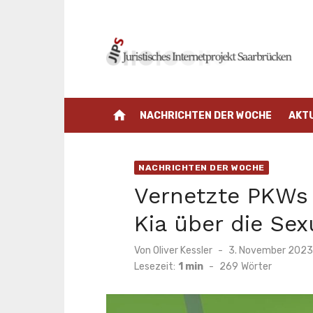
Zum
Inhalt
springen
home
NACHRICHTEN DER WOCHE
AKT
NACHRICHTEN DER WOCHE
Vernetzte PKWs 
Kia über die Se
Veröffentlicht
Von
Oliver Kessler
3. November 2023
am
Lesezeit:
1 min
-
269
Wörter