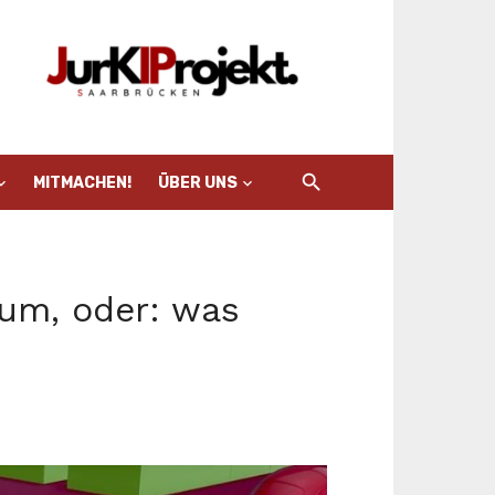
MITMACHEN!
ÜBER UNS
um, oder: was
ß