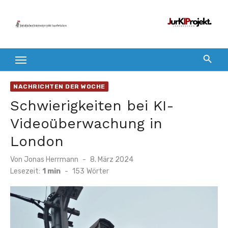
Zum
Inhalt
springen
NACHRICHTEN DER WOCHE
Schwierigkeiten bei KI-
Videoüberwachung in
London
Veröffentlicht
Von
Jonas Herrmann
8. März 2024
am
Lesezeit:
1 min
-
153
Wörter