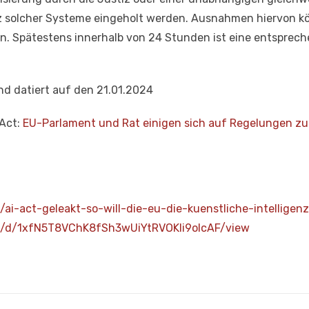
 solcher Systeme eingeholt werden. Ausnahmen hiervon k
. Spätestens innerhalb von 24 Stunden ist eine entsprec
und datiert auf den 21.01.2024
 Act:
EU-Parlament und Rat einigen sich auf Regelungen zur
ai-act-geleakt-so-will-die-eu-die-kuenstliche-intelligen
ile/d/1xfN5T8VChK8fSh3wUiYtRVOKIi9oIcAF/view