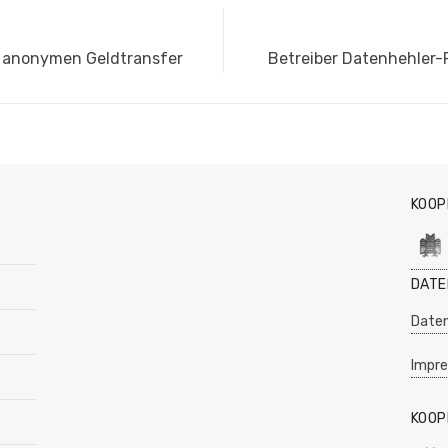
Nächster
r anonymen Geldtransfer
Betreiber Datenhehler-
Beitrag:
KOOP
DATE
Daten
Impr
KOOP