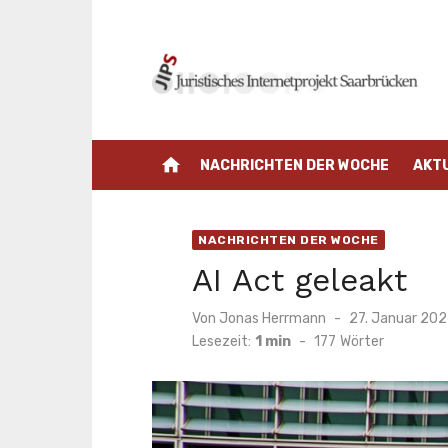
Zum
Inhalt
springen
home
NACHRICHTEN DER WOCHE
AKT
NACHRICHTEN DER WOCHE
AI Act geleakt
Veröffentlicht
Von
Jonas Herrmann
27. Januar 20
am
Lesezeit:
1 min
-
177
Wörter