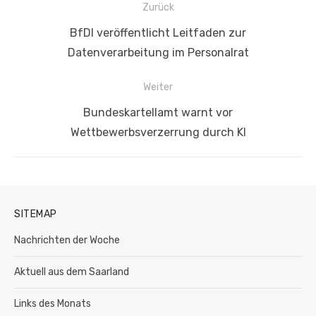
Beitragsnavigation
Zurück
Vorheriger
BfDI veröffentlicht Leitfaden zur
Beitrag:
Datenverarbeitung im Personalrat
Weiter
Nächster
Bundeskartellamt warnt vor
Beitrag:
Wettbewerbsverzerrung durch KI
SITEMAP
Nachrichten der Woche
Aktuell aus dem Saarland
Links des Monats