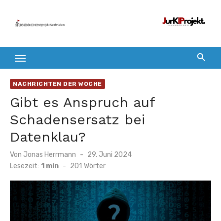
Zum
Inhalt
springen
NACHRICHTEN DER WOCHE
Gibt es Anspruch auf
Schadensersatz bei
Datenklau?
Veröffentlicht
Von
Jonas Herrmann
29. Juni 2024
am
Lesezeit:
1 min
-
201
Wörter