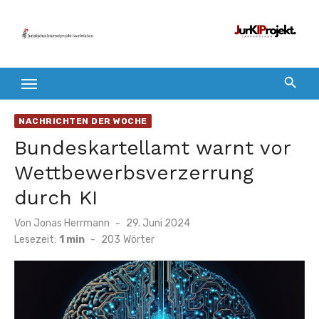
Zum
Inhalt
springen
NACHRICHTEN DER WOCHE
Bundeskartellamt warnt vor
Wettbewerbsverzerrung
durch KI
Veröffentlicht
Von
Jonas Herrmann
29. Juni 2024
am
Lesezeit:
1 min
-
203
Wörter