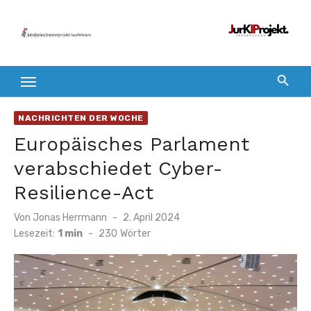
Zum
Inhalt
springen
NACHRICHTEN DER WOCHE
Europäisches Parlament
verabschiedet Cyber-
Resilience-Act
Veröffentlicht
Von
Jonas Herrmann
2. April 2024
am
Lesezeit:
1 min
-
230
Wörter