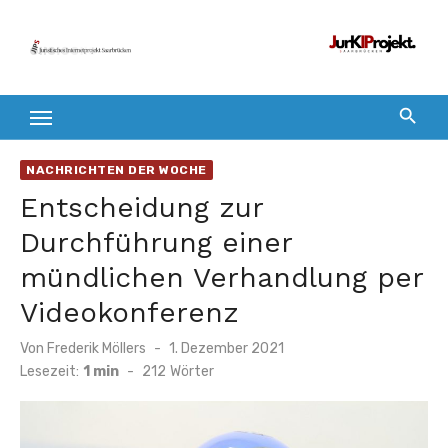
Zum
Inhalt
springen
NACHRICHTEN DER WOCHE
Entscheidung zur
Durchführung einer
mündlichen Verhandlung per
Videokonferenz
Veröffentlicht
Von
Frederik Möllers
1. Dezember 2021
am
Lesezeit:
1 min
-
212
Wörter