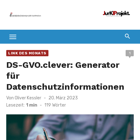
Zum
Inhalt
springen
LINK DES MONATS
1
DS-GVO.clever: Generator
für
Datenschutzinformationen
Veröffentlicht
Von
Oliver Kessler
20. März 2023
am
Lesezeit:
1 min
-
119
Wörter