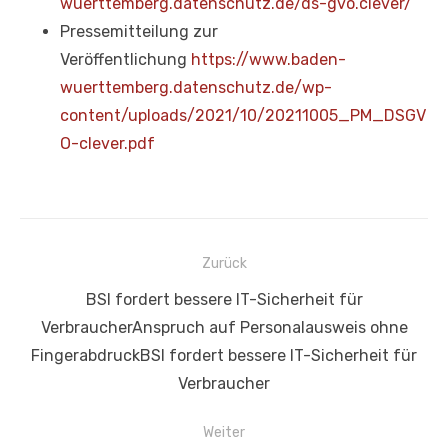
wuerttemberg.datenschutz.de/ds-gvo.clever/
Pressemitteilung zur
Veröffentlichung
https://www.baden-
wuerttemberg.datenschutz.de/wp-
content/uploads/2021/10/20211005_PM_DSGV
O-clever.pdf
Beitragsnavigation
Zurück
Vorheriger
BSI fordert bessere IT-Sicherheit für
Beitrag:
VerbraucherAnspruch auf Personalausweis ohne
FingerabdruckBSI fordert bessere IT-Sicherheit für
Verbraucher
Weiter