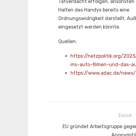
Tatverdacht erfolgen, ansonsten s
Halten des Handys bereits eine
Ordnungswidrigkeit darstellt. A
eingesetzt werden könnte.
Quellen:
https://netzpolitik.org/2023
ins-auto-filmen-und-das-
a
https://www.adac.de/news
Beitragsnavigation
Zurück
Vorheriger
EU gründet Arbeitsgruppe gege
Beitrag:
Anonymitä