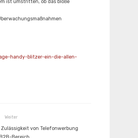
m ist umstritten, ob das bloße
ere Überwachungsmaßnahmen
age-
handy-blitzer-ein-die-allen-
Weiter
 Zulässigkeit von Telefonwerbung
 B2B-Bereich