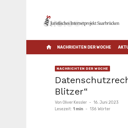
Zum
Inhalt
springen
home
NACHRICHTEN DER WOCHE
AKT
NACHRICHTEN DER WOCHE
Datenschutzrech
Blitzer“
Veröffentlicht
Von
Oliver Kessler
16. Juni 2023
am
Lesezeit:
1 min
-
136
Wörter