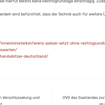
ei hierfür bereits keine Rechtsgrundlage einschlägig. Zude
ußerdem wird befürchtet, dass die Technik auch für weit
/i
nnenministerkonferenz-polizei-
setzt-ohne-rechtsgrundl
uswerten/
/handy
blitzer-deutschland/
Nächster
n Verschlüsselung und
OVG des Saarlandes zur
Beitrag:
t
im