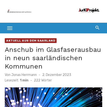
Zum
Inhalt
springen
AKTUELL AUS DEM SAARLAND
Anschub im Glasfaserausbau
in neun saarländischen
Kommunen
Veröffentlicht
Von
Jonas Herrmann
2. Dezember 2023
am
Lesezeit:
1 min
-
222
Wörter