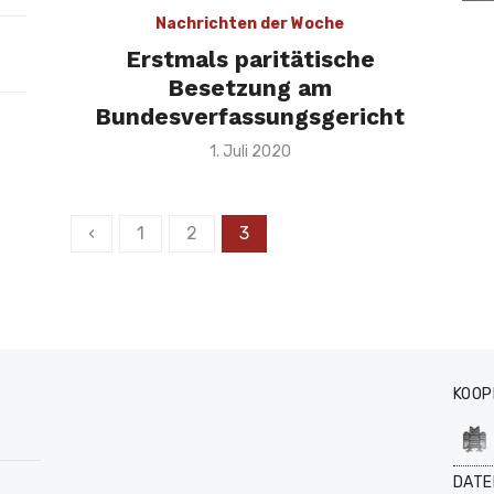
Nachrichten der Woche
Erstmals paritätische
Besetzung am
Bundesverfassungsgericht
Veröffentlicht
1. Juli 2020
am
Seitennummerierung
‹
1
2
3
der
Beiträge
KOOP
DATE