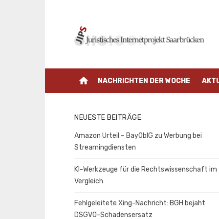
Zum
Inhalt
springen
home
NACHRICHTEN DER WOCHE
AKT
NEUESTE BEITRÄGE
Amazon Urteil – BayOblG zu Werbung bei
Streamingdiensten
KI-Werkzeuge für die Rechtswissenschaft im
Vergleich
Fehlgeleitete Xing-Nachricht: BGH bejaht
DSGVO-Schadensersatz