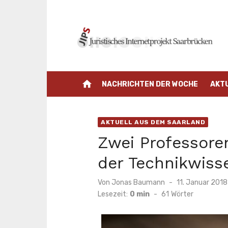
Zum
Inhalt
springen
home
NACHRICHTEN DER WOCHE
AKT
AKTUELL AUS DEM SAARLAND
Zwei Professore
der Technikwiss
Veröffentlicht
Von
Jonas Baumann
11. Januar 2018
am
Lesezeit:
0 min
-
61
Wörter