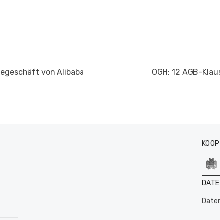
Nächster
egeschäft von Alibaba
OGH: 12 AGB-Klau
Beitrag:
KOOP
DATE
Daten