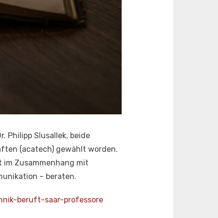
. Philipp Slusallek, beide
aften (acatech) gewählt worden.
haft im Zusammenhang mit
munikation – beraten.
hnik-beruft-saar-professore