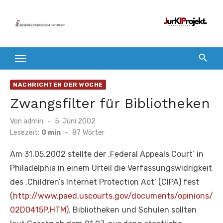
Zum
Inhalt
springen
NACHRICHTEN DER WOCHE
Zwangsfilter für Bibliotheken
Veröffentlicht
Von
admin
5. Juni 2002
am
Lesezeit:
0 min
-
87
Wörter
Am 31.05.2002 stellte der ‚Federal Appeals Court‘ in
Philadelphia in einem Urteil die Verfassungswidrigkeit
des ‚Children’s Internet Protection Act‘ (CIPA) fest
(
http://www.paed.uscourts.gov/documents/opinions/
02D0415P.HTM
). Bibliotheken und Schulen sollten