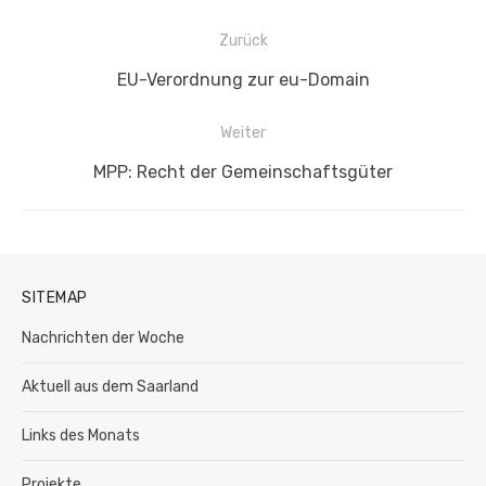
Beitragsnavigation
Zurück
Vorheriger
EU-Verordnung zur eu-Domain
Beitrag:
Weiter
Nächster
MPP: Recht der Gemeinschaftsgüter
Beitrag:
SITEMAP
Nachrichten der Woche
Aktuell aus dem Saarland
Links des Monats
Projekte