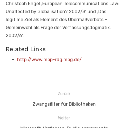
Christoph Engel ‚European Telecommunications Law:
Unaffected by Globalisation? 2002/3‘ und ‚Das
legitime Ziel als Element des Übermaßverbots –
Gemeinwohl als Frage der Verfassungsdogmatik.
2002/6‘.
Related Links
http://www.mpp-rdg.mpg.de/
Beitragsnavigation
Zurück
Vorheriger
Zwangsfilter für Bibliotheken
Beitrag:
Weiter