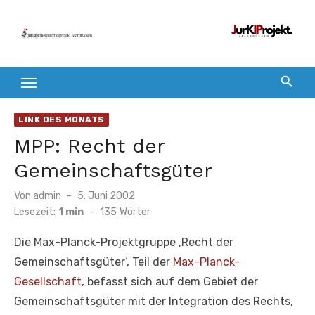
Zum
Inhalt
springen
LINK DES MONATS
MPP: Recht der
Gemeinschaftsgüter
Veröffentlicht
Von
admin
5. Juni 2002
am
Lesezeit:
1 min
-
135
Wörter
Die Max-Planck-Projektgruppe ‚Recht der
Gemeinschaftsgüter‘, Teil der
Max-Planck-
Gesellschaft
, befasst sich auf dem Gebiet der
Gemeinschaftsgüter mit der Integration des Rechts,