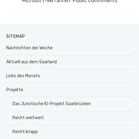
Nächster
Microsoft-Verfahren: Public commments
Beitrag:
SITEMAP
Nachrichten der Woche
Aktuell aus dem Saarland
Links des Monats
Projekte
Das Juristische KI-Projekt Saarbrücken
Recht weltweit
Recht knapp