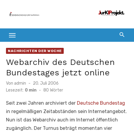
Zum
Inhalt
springen
NACHRICHTEN DER WOCHE
Webarchiv des Deutschen
Bundestages jetzt online
Veröffentlicht
Von
admin
20. Juli 2006
am
Lesezeit:
0 min
-
80
Wörter
Seit zwei Jahren archiviert der
Deutsche Bundestag
in regelmäßigen Zeitabständen sein Internetangebot.
Nun ist das Webarchiv auch im Internet öffentlich
zugänglich. Der Turnus beträgt momentan vier