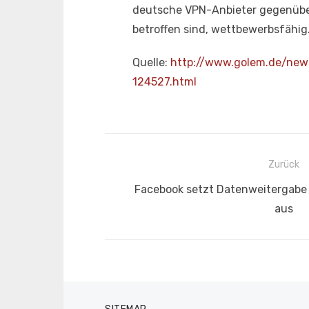
deutsche VPN-Anbieter gegenüber
betroffen sind, wettbewerbsfähig.
Quelle:
http://www.golem.de/new
124527.html
Beitragsnavigation
Zurück
Vorheriger
Facebook setzt Datenweitergabe b
Beitrag:
aus