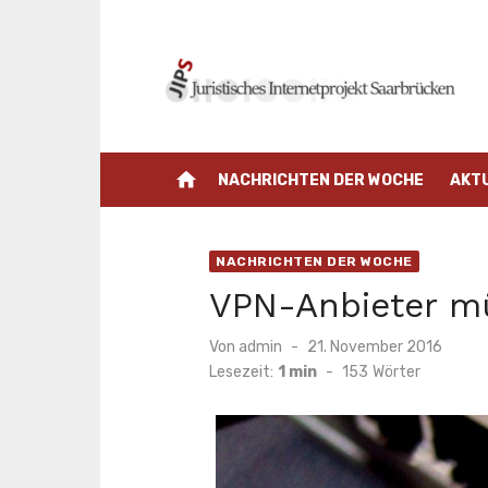
Zum
Inhalt
springen
home
NACHRICHTEN DER WOCHE
AKT
NACHRICHTEN DER WOCHE
VPN-Anbieter mü
Veröffentlicht
Von
admin
21. November 2016
am
Lesezeit:
1 min
-
153
Wörter