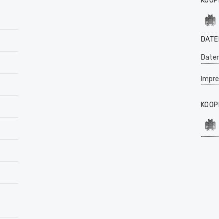
KOOP
DATE
Daten
Impr
KOOP