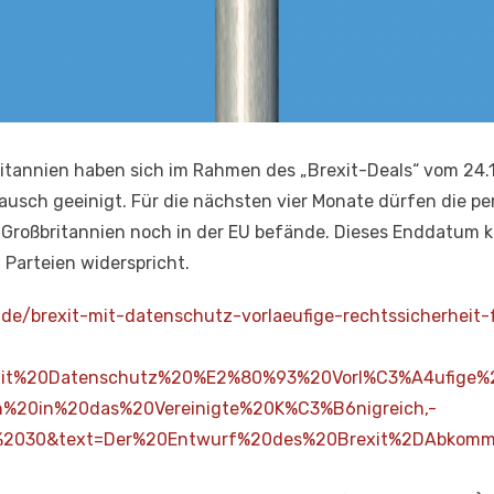
itannien haben sich im Rahmen des „Brexit-Deals“ vom 24.
sch geeinigt. Für die nächsten vier Monate dürfen die 
 Großbritannien noch in der EU befände. Dieses Enddatum 
n Parteien widerspricht.
de/brexit-mit-datenschutz-vorlaeufige-rechtssicherheit
20mit%20Datenschutz%20%E2%80%93%20Vorl%C3%A4ufige%
%20in%20das%20Vereinigte%20K%C3%B6nigreich,-
%2030&text=Der%20Entwurf%20des%20Brexit%2DAbkomm