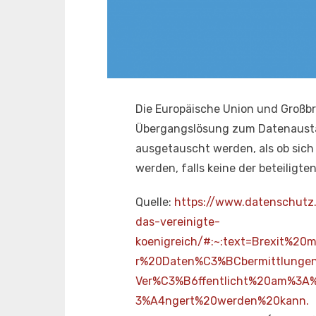
Die Europäische Union und Großbr
Übergangslösung zum Datenaustau
ausgetauscht werden, als ob sich
werden, falls keine der beteiligte
Quelle:
https://www.datenschutz.
das-vereinigte-
koenigreich/#:~:text=Brexit%
r%20Daten%C3%BCbermittlungen
Ver%C3%B6ffentlicht%20am%3A
3%A4ngert%20werden%20kann.