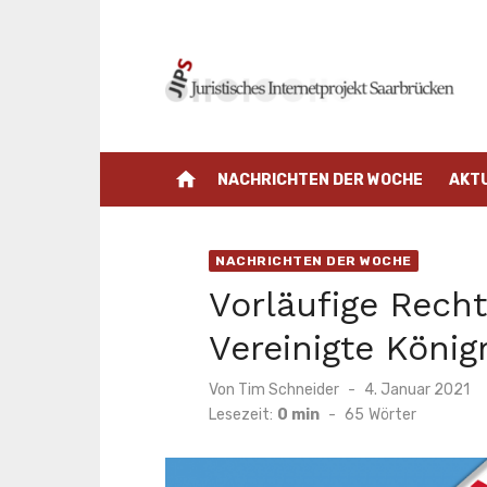
Zum
Inhalt
springen
home
NACHRICHTEN DER WOCHE
AKT
NACHRICHTEN DER WOCHE
Vorläufige Recht
Vereinigte König
Veröffentlicht
Von
Tim Schneider
4. Januar 2021
am
Lesezeit:
0 min
-
65
Wörter