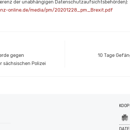
nferenz der unabhängigen Datenschutzaufsichtsbehörden):
enz-online.de/media/pm/20201228_pm_Brexit.pdf
Nächster
erde gegen
10 Tage Gefän
Beitrag:
sächsischen Polizei
KOOP
DATE