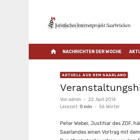
Zum
Inhalt
springen
home
NACHRICHTEN DER WOCHE
AKT
AKTUELL AUS DEM SAARLAND
Veranstaltungsh
Veröffentlicht
Von
admin
22. April 2014
am
Lesezeit:
0 min
-
56
Wörter
Peter Weber, Justitiar des ZDF, 
Saarlandes einen Vortrag mit dem