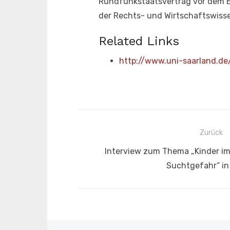
Rundfunkstaatsvertrag vor dem Bu
der Rechts- und Wirtschaftswisse
Related Links
http://www.uni-saarland.de/
Beitragsnavigation
Zurück
Vorheriger
Interview zum Thema „Kinder i
Beitrag:
Suchtgefahr“ in