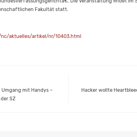
ndesverfassungsgerichtâ€. Die Veranstaltung findet im Sa
nschaftlichen Fakultät statt.
nc/aktuelles/artikel/nr/10403.html
Nächster
m Umgang mit Handys –
Hacker wollte Heartble
Beitrag:
 der SZ