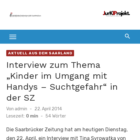
Zum
Inhalt
springen
AKTUELL AUS DEM SAARLAND
Interview zum Thema
„Kinder im Umgang mit
Handys – Suchtgefahr“ in
der SZ
Veröffentlicht
Von
admin
22. April 2014
am
Lesezeit:
0 min
-
54
Wörter
Die Saarbrücker Zeitung hat am heutigen Dienstag,
den 22. April, ein Interview mit Tina Syrowatka von