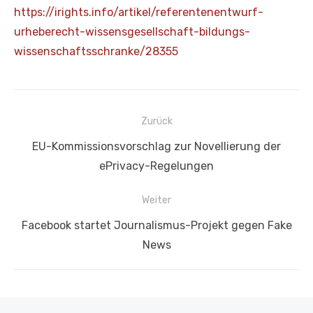
https://irights.info/artikel/referentenentwurf-
urheberecht-wissensgesellschaft-bildungs-
wissenschaftsschranke/28355
Beitragsnavigation
Zurück
Vorheriger
EU-Kommissionsvorschlag zur Novellierung der
Beitrag:
ePrivacy-Regelungen
Weiter
Nächster
Facebook startet Journalismus-Projekt gegen Fake
Beitrag:
News