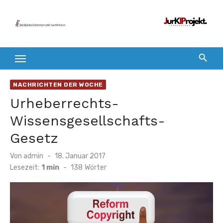
Zum
Inhalt
springen
NACHRICHTEN DER WOCHE
Urheberrechts-
Wissensgesellschafts-
Gesetz
Veröffentlicht
Von
admin
18. Januar 2017
am
Lesezeit:
1 min
-
138
Wörter