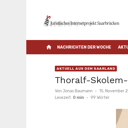
Zum
Inhalt
springen
home
NACHRICHTEN DER WOCHE
AKT
AKTUELL AUS DEM SAARLAND
Thoralf-Skolem-
Veröffentlicht
Von
Jonas Baumann
15. November 
am
Lesezeit:
0 min
-
99
Wörter