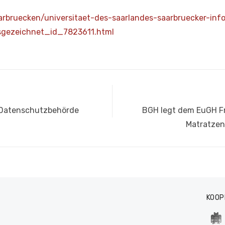
arbruecken/universitaet-des-
saarlandes-saarbruecker-
inf
usgezeichnet_
id_7823611.html
Nächster
n Datenschutzbehörde
BGH legt dem EuGH F
Beitrag:
Matratzen
KOOP