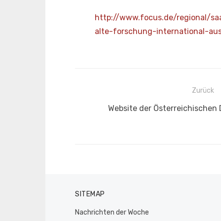
http://www.focus.de/regional/
sa
alte-forschung-
international-a
Beitragsnavigation
Zurück
Vorheriger
Website der Österreichische
Beitrag:
SITEMAP
Nachrichten der Woche