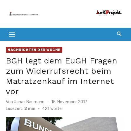
Zum
Inhalt
springen
NACHRICHTEN DER WOCHE
BGH legt dem EuGH Fragen
zum Widerrufsrecht beim
Matratzenkauf im Internet
vor
Veröffentlicht
Von
Jonas Baumann
15. November 2017
am
Lesezeit:
2 min
-
421
Wörter