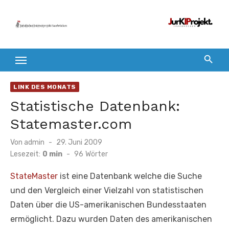
Zum
Inhalt
springen
LINK DES MONATS
Statistische Datenbank:
Statemaster.com
Veröffentlicht
Von
admin
29. Juni 2009
am
Lesezeit:
0 min
-
96
Wörter
StateMaster
ist eine Datenbank welche die Suche
und den Vergleich einer Vielzahl von statistischen
Daten über die US-amerikanischen Bundesstaaten
ermöglicht. Dazu wurden Daten des amerikanischen