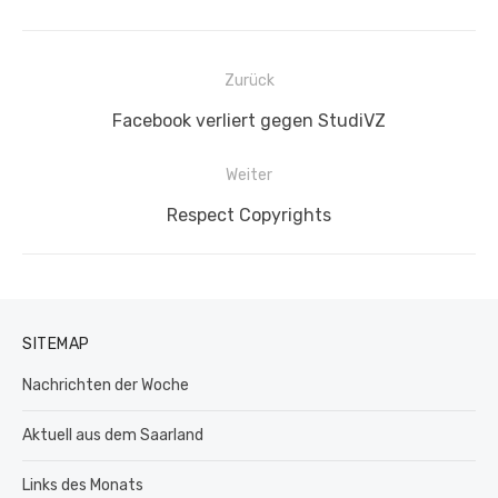
Beitragsnavigation
Zurück
Vorheriger
Facebook verliert gegen StudiVZ
Beitrag:
Weiter
Nächster
Respect Copyrights
Beitrag:
SITEMAP
Nachrichten der Woche
Aktuell aus dem Saarland
Links des Monats