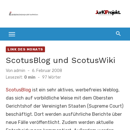
Zum
Inhalt
springen
LINK DES MONATS
ScotusBlog und ScotusWiki
Veröffentlicht
Von
admin
6. Februar 2008
am
Lesezeit:
0 min
-
97
Wörter
ScotusBlog
ist ein sehr aktives, werbefreies Weblog,
das sich auf vorbildliche Weise mit dem Obersten
Gerichtshof der Vereinigten Staaten (Supreme Court)
beschäftigt. Dort werden ausführliche Berichte über
neue Fälle veröffentlicht. Zudem werden aktuelle