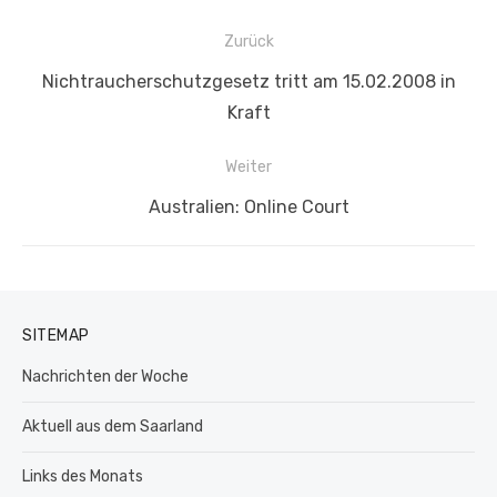
Beitragsnavigation
Zurück
Vorheriger
Nichtraucherschutzgesetz tritt am 15.02.2008 in
Beitrag:
Kraft
Weiter
Nächster
Australien: Online Court
Beitrag:
SITEMAP
Nachrichten der Woche
Aktuell aus dem Saarland
Links des Monats