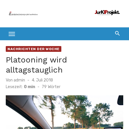
Zum
Inhalt
springen
NACHRICHTEN DER WOCHE
Platooning wird
alltagstauglich
Veröffentlicht
Von
admin
4. Juli 2018
am
Lesezeit:
0 min
-
79
Wörter