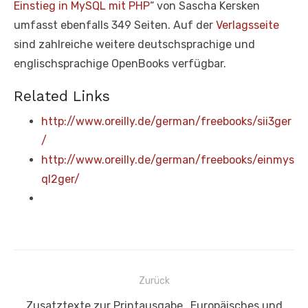
Einstieg in MySQL mit PHP
“ von Sascha Kersken
umfasst ebenfalls 349 Seiten. Auf der
Verlagsseite
sind zahlreiche weitere deutschsprachige und
englischsprachige OpenBooks verfügbar.
Related Links
http://www.oreilly.de/german/freebooks/sii3ger
/
http://www.oreilly.de/german/freebooks/einmys
ql2ger/
Beitragsnavigation
Zurück
Vorheriger
Zusatztexte zur Printausgabe „Europäisches und