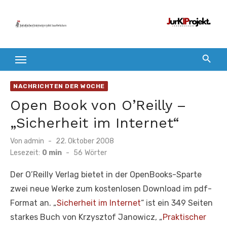
Zum
Inhalt
springen
NACHRICHTEN DER WOCHE
Open Book von O’Reilly –
„Sicherheit im Internet“
Veröffentlicht
Von
admin
22. Oktober 2008
am
Lesezeit:
0 min
-
56
Wörter
Der O’Reilly Verlag bietet in der OpenBooks-Sparte
zwei neue Werke zum kostenlosen Download im pdf-
Format an. „
Sicherheit im Internet
“ ist ein 349 Seiten
starkes Buch von Krzysztof Janowicz, „
Praktischer