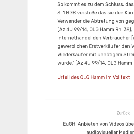
So kommt es zu dem Schluss, dass
S. 1 BGB verstoße das sie den Kä
Verwender die Abtretung von gege
(Az 4U 99/14, OLG Hamm Rn. 39), 
Internethandel den Verbraucher [
gewerblichen Erstverkäufer den W
Wiederkäufer mit unnötigem Strei
wurde." (Az 4U 99/14, OLG Hamm 
Urteil des OLG Hamm im Volltext
Beitragsnavigation
Zurück
Vorheriger
EuGH: Anbieten von Videos übe
Beitrag:
audiovisueller Medie