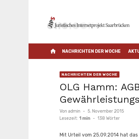
Zum
Inhalt
springen
home
NACHRICHTEN DER WOCHE
AKT
NACHRICHTEN DER WOCHE
OLG Hamm: AGB-
Gewährleistung
Veröffentlicht
Von
admin
5. November 2015
am
Lesezeit:
1 min
-
138
Wörter
Mit Urteil vom 25.09.2014 hat d