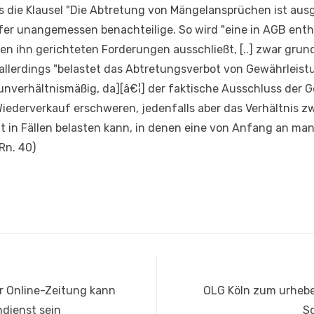
 die Klausel "Die Abtretung von Mängelansprüchen ist aus
ufer unangemessen benachteilige. So wird "eine in AGB enth
n ihn gerichteten Forderungen ausschließt, [..] zwar grun
allerdings "belastet das Abtretungsverbot von Gewährleis
unverhältnismäßig, da][â€¦] der faktische Ausschluss der
iederverkauf erschweren, jedenfalls aber das Verhältnis z
t in Fällen belasten kann, in denen eine von Anfang an ma
Rn. 40)
Nächster
r Online-Zeitung kann
OLG Köln zum urhebe
Beitrag:
ndienst sein
Sc