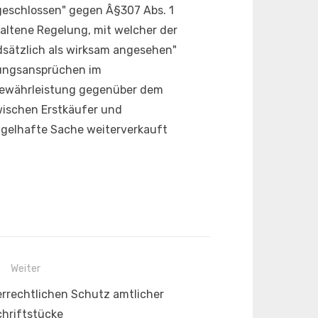
geschlossen" gegen Â§307 Abs. 1
altene Regelung, mit welcher der
dsätzlich als wirksam angesehen"
tungsansprüchen im
 Gewährleistung gegenüber dem
wischen Erstkäufer und
ngelhafte Sache weiterverkauft
Weiter
rrechtlichen Schutz amtlicher
hriftstücke