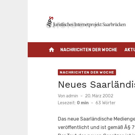
Zum
Inhalt
springen
home
NACHRICHTEN DER WOCHE
AKT
NACHRICHTEN DER WOCHE
Neues Saarländ
Veröffentlicht
Von
admin
20. März 2002
am
Lesezeit:
0 min
-
63
Wörter
Das neue Saarländische Medienge
veröffentlicht und ist gemäß Â§ 7