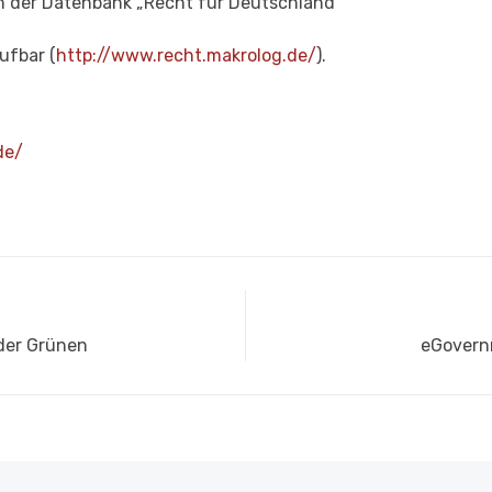
in der Datenbank „Recht für Deutschland“
ufbar (
http://www.recht.makrolog.de/
).
de/
Nächste
 der Grünen
eGovern
Beitrag: