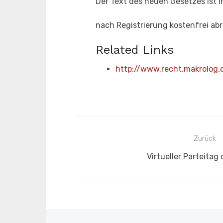
Der Text des neuen Gesetzes ist 
nach Registrierung kostenfrei abr
Related Links
http://www.recht.makrolog.
Beitragsnavigation
Zurück
Vorheriger
Virtueller Parteitag
Beitrag: