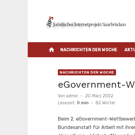
Zum
Inhalt
springen
home
NACHRICHTEN DER WOCHE
AKT
NACHRICHTEN DER WOCHE
eGovernment-W
Veröffentlicht
Von
admin
20. März 2002
am
Lesezeit:
0 min
-
82
Wörter
Beim 2. eGovernment-Wettbewerb, 
Bundesanstalt für Arbeit mit ihre