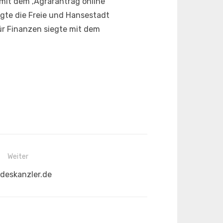
it dem ‚Agrarantrag online‘
legte die Freie und Hansestadt
ür Finanzen siegte mit dem
Weiter
hster
deskanzler.de
rag: