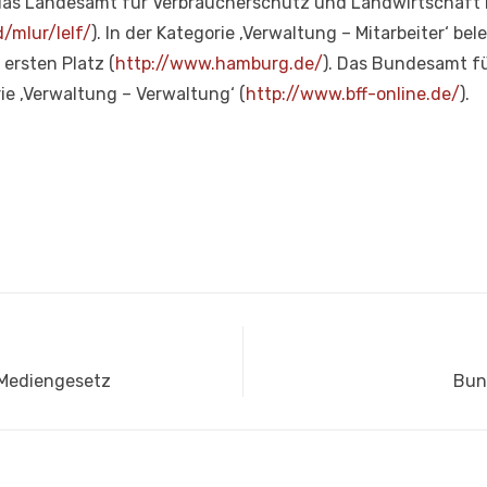
das Landesamt für Verbraucherschutz und Landwirtschaft m
/mlur/lelf/
). In der Kategorie ‚Verwaltung – Mitarbeiter‘ be
ersten Platz (
http://www.hamburg.de/
). Das Bundesamt f
ie ‚Verwaltung – Verwaltung‘ (
http://www.bff-online.de/
).
Näc
 Mediengesetz
Bun
Beit