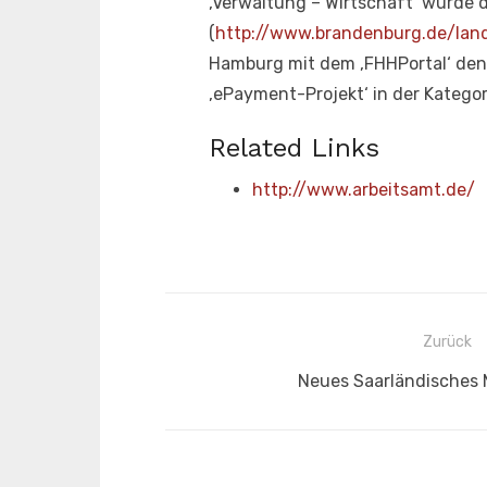
‚Verwaltung – Wirtschaft‘ wurde 
(
http://www.brandenburg.de/land
Hamburg mit dem ‚FHHPortal‘ den 
‚ePayment-Projekt‘ in der Kategor
Related Links
http://www.arbeitsamt.de/
Beitragsnavigation
Zurück
Vorheriger
Neues Saarländisches
Beitrag: