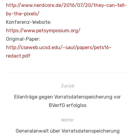
http://www.nerdcore.de/2016/07/20/they-can-tell-
by-the-pixels/
Konferenz-Website:
https://www.petsymposium.org/
Original-Paper:
http://cseweb.ucsd.edu/~saul/papers/pets16-
redact.pdf
Beitragsnavigation
Zurück
Vorheriger
Eilanträge gegen Vorratsdatenspeicherung vor
Beitrag:
BVerfG erfolglos
Weiter
Nächster
Generalanwalt über Vorratsdatenspeicherung