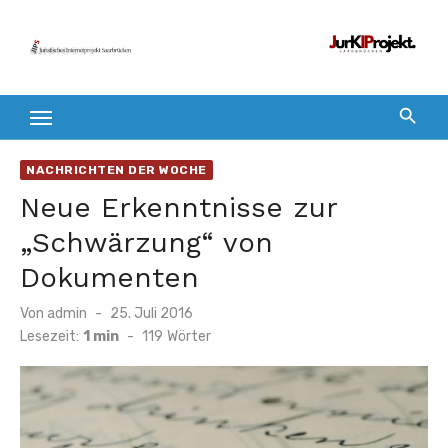
Zum
Inhalt
springen
NACHRICHTEN DER WOCHE
Neue Erkenntnisse zur
„Schwärzung“ von
Dokumenten
Veröffentlicht
Von
admin
25. Juli 2016
am
Lesezeit:
1 min
-
119
Wörter