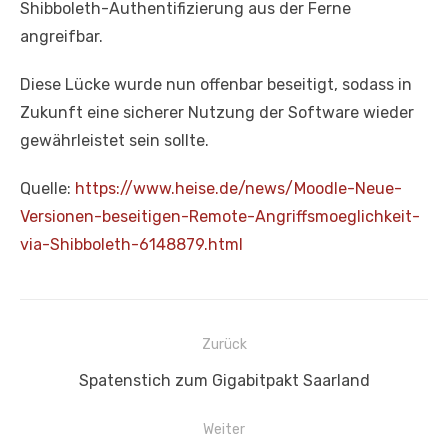
Shibboleth-Authentifizierung aus der Ferne
angreifbar.
Diese Lücke wurde nun offenbar beseitigt, sodass in
Zukunft eine sicherer Nutzung der Software wieder
gewährleistet sein sollte.
Quelle:
https://www.heise.de/news/Mood
le-Neue-
Versionen-beseitigen-
Remote-Angriffsmoeglichkeit-
via-Shibboleth-6148879.html
Beitragsnavigation
Zurück
Vorheriger
Spatenstich zum Gigabitpakt Saarland
Beitrag:
Weiter