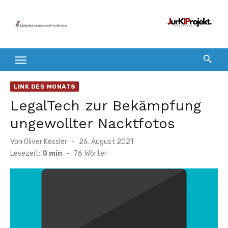
Zum
Inhalt
springen
LINK DES MONATS
LegalTech zur Bekämpfung
ungewollter Nacktfotos
Veröffentlicht
Von
Oliver Kessler
26. August 2021
am
Lesezeit:
0 min
-
76
Wörter