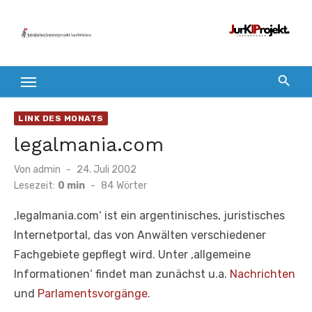
Zum
Inhalt
springen
LINK DES MONATS
legalmania.com
Veröffentlicht
Von
admin
24. Juli 2002
am
Lesezeit:
0 min
-
84
Wörter
‚legalmania.com‘ ist ein argentinisches, juristisches
Internetportal, das von Anwälten verschiedener
Fachgebiete gepflegt wird. Unter ‚allgemeine
Informationen‘ findet man zunächst u.a.
Nachrichten
und
Parlamentsvorgänge
.