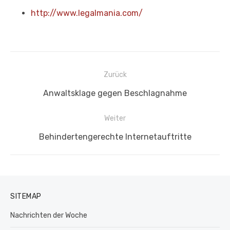
http://www.legalmania.com/
Beitragsnavigation
Zurück
Vorheriger
Anwaltsklage gegen Beschlagnahme
Beitrag:
Weiter
Nächster
Behindertengerechte Internetauftritte
Beitrag:
SITEMAP
Nachrichten der Woche