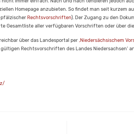
en nicht immer einfach. Nach und nach tendieren jedoch auc
fiziellen Homepage anzubieten. So findet man seit kurzem a
-pfälzischer
Rechtsvorschriften
). Der Zugang zu den Doku
e Gesamtliste aller verfügbaren Vorschriften oder über die
rreichbar über das Landesportal per
‚Niedersächsischem Vor
ll gültigen Rechtsvorschriften des Landes Niedersachsen‘ 
iz/