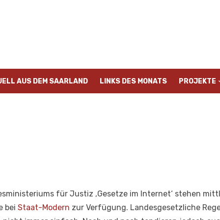
UELL AUS DEM SAARLAND
LINKS DES MONATS
PROJEKTE
sministeriums für Justiz ‚Gesetze im Internet‘ stehen mittl
e bei
Staat-Modern
zur Verfügung. Landesgesetzliche Rege