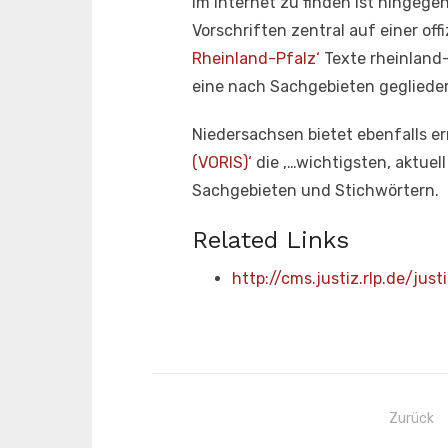
im Internet zu finden ist hingeg
Vorschriften zentral auf einer of
Rheinland-Pfalz‘
Texte rheinland
eine nach Sachgebieten gegliedert
Niedersachsen bietet ebenfalls e
(VORIS)‘
die ‚…wichtigsten, aktue
Sachgebieten und Stichwörtern.
Related Links
http://cms.justiz.rlp.de/just
Beitragsnavigation
Zurück