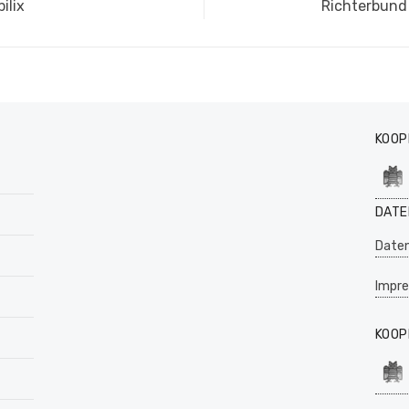
Nächster
ilix
Richterbund 
Beitrag:
KOOP
DATE
Daten
Impr
KOOP