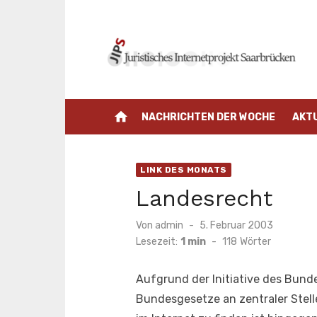
Zum
Inhalt
springen
home
NACHRICHTEN DER WOCHE
AKT
LINK DES MONATS
Landesrecht
Veröffentlicht
Von
admin
5. Februar 2003
am
Lesezeit:
1 min
-
118
Wörter
Aufgrund der Initiative des Bunde
Bundesgesetze an zentraler Stell