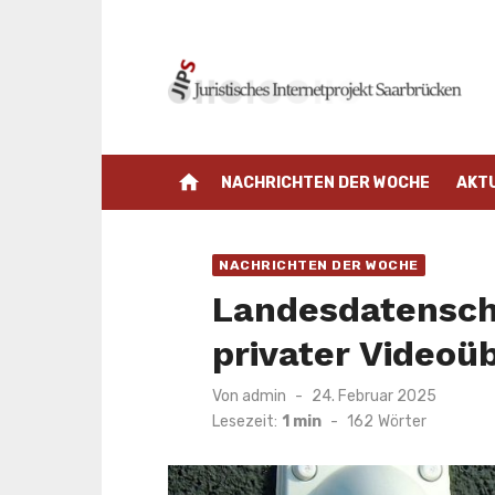
Zum
Inhalt
springen
home
NACHRICHTEN DER WOCHE
AKT
NACHRICHTEN DER WOCHE
Landesdatensch
privater Videoü
Veröffentlicht
Von
admin
24. Februar 2025
am
Lesezeit:
1 min
-
162
Wörter