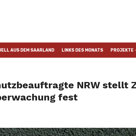
UELL AUS DEM SAARLAND
LINKS DES MONATS
PROJEKTE
utzbeauftragte NRW stellt
berwachung fest