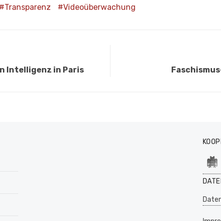
Transparenz
Videoüberwachung
Nächster
 Intelligenz in Paris
Faschismus
Beitrag:
KOOP
DATE
Daten