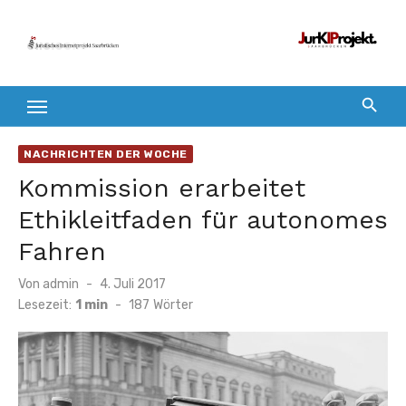
Zum
Inhalt
springen
NACHRICHTEN DER WOCHE
Kommission erarbeitet
Ethikleitfaden für autonomes
Fahren
Veröffentlicht
Von
admin
4. Juli 2017
am
Lesezeit:
1 min
-
187
Wörter