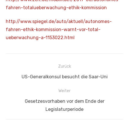
fahren-totalueberwachung-ethik-kommission
http://www.spiegel.de/auto/aktuell/autonomes-
fahren-ethik-kommission-warnt-vor-total-
ueberwachung-a-1153022.html
Beitragsnavigation
Zurück
Vorheriger
US-Generalkonsul besucht die Saar-Uni
Beitrag:
Weiter
Nächster
Gesetzesvorhaben vor dem Ende der
Beitrag:
Legislaturperiode