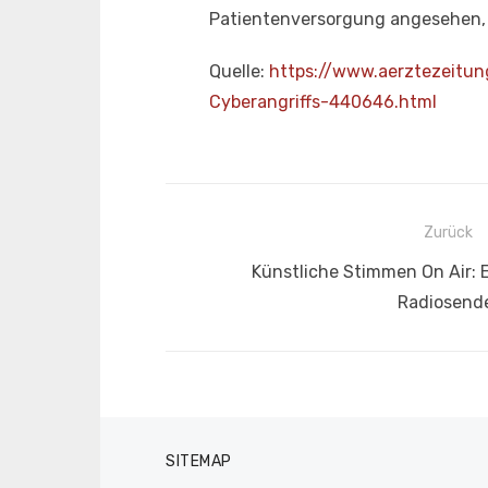
Patientenversorgung angesehen, u
Quelle:
https://www.aerztezeitun
Cyberangriffs-440646.html
Beitragsnavigation
Zurück
Vorheriger
Künstliche Stimmen On Air: E
Beitrag:
Radiosend
SITEMAP