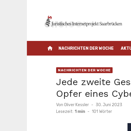
Zum
Inhalt
springen
home
NACHRICHTEN DER WOCHE
AKT
NACHRICHTEN DER WOCHE
Jede zweite Ges
Opfer eines Cybe
Veröffentlicht
Von
Oliver Kessler
30. Juni 2023
am
Lesezeit:
1 min
-
101
Wörter