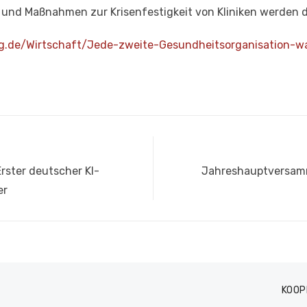
nd Maßnahmen zur Krisenfestigkeit von Kliniken werden di
g.de/
Wirtschaft/Jede-zweite-
Gesundheitsorganisation-w
Nächster
rster deutscher KI-
Jahreshauptversamm
Beitrag:
er
KOOP