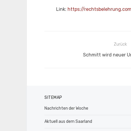
Link:
https://rechtsbelehrung.co
Beitragsnavigation
Zurück
Vorheriger
Schmitt wird neuer U
Beitrag:
SITEMAP
Nachrichten der Woche
Aktuell aus dem Saarland