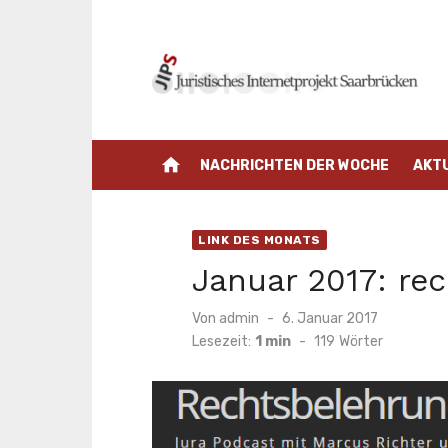
Zum
Inhalt
springen
home
NACHRICHTEN DER WOCHE
AKT
LINK DES MONATS
Januar 2017: re
Veröffentlicht
Von
admin
6. Januar 2017
am
Lesezeit:
1 min
-
119
Wörter