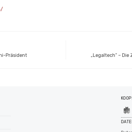
m/
Nächster
ni-Präsident
„Legaltech“ – Die
Beitrag:
KOOP
DATE